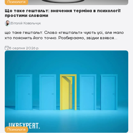
Психологія
Що таке гештальт: значення терміна в психології
простими словами
Віталій Ковальчук
що таке гештальт: Слово «гештальт» чують усі, але мало
хто пояснить його точно. Розбираємо, звідки взявся
термін, які закони сприйняття він описує і чому «закрити
гештальт» стало м…
8 серпня 2026 р.
Психологія