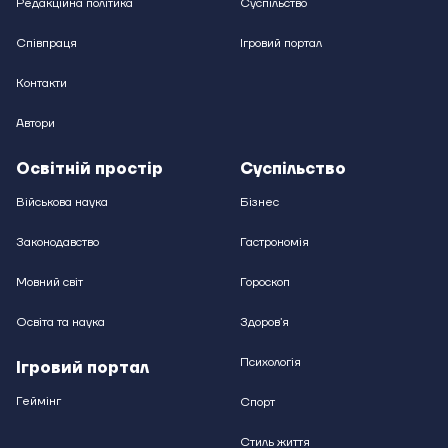
Редакційна політика
Суспільство
Співпраця
Ігровий портал
Контакти
Автори
Освітній простір
Суспільство
Військова наука
Бізнес
Законодавство
Гастрономія
Мовний світ
Гороскоп
Освіта та наука
Здоровʼя
Психологія
Ігровий портал
Геймінг
Спорт
Стиль життя