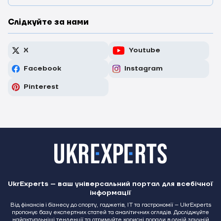
Слідкуйте за нами
X
Youtube
Facebook
Instagram
Pinterest
UkrExperts – ваш універсальний портал для всебічної
інформації
Від фінансів і бізнесу до спорту, гаджетів, IT та гастрономії – UkrExperts
пропонує базу експертних статей та аналітичних оглядів. Досліджуйте
найактуальніші тенденції та отримуйте корисні поради в одній зручній