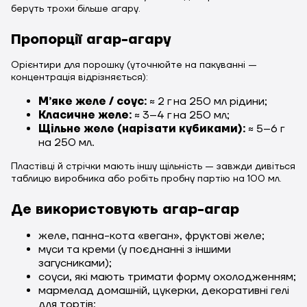
беруть трохи більше агару.
Пропорції агар-агару
Орієнтири для порошку (уточнюйте на пакуванні —
концентрація відрізняється):
Мʼяке желе / соус:
≈ 2 г на 250 мл рідини;
Класичне желе:
≈ 3–4 г на 250 мл;
Щільне желе (нарізати кубиками):
≈ 5–6 г
на 250 мл.
Пластівці й стрічки мають іншу щільність — завжди дивіться
таблицю виробника або робіть пробну партію на 100 мл.
Де використовують агар-агар
желе, панна-кота «веган», фруктові желе;
муси та креми (у поєднанні з іншими
загусниками);
соуси, які мають тримати форму охолодженням;
мармелад домашній, цукерки, декоративні гелі
для тортів;