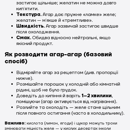
застигає щільніше; желатин не можна довго
кипʼятити.
Текстура.
Агар дає пружне «ламке» желе;
желатин — мʼякше й «тремтливе».
Швидкість.
Агар зазвичай застигає швидше
після охолодження.
Смак.
Обидва відносно нейтральні, якщо
якісний продукт.
Як розводити агар-агар (базовий
спосіб)
Відміряйте агар за рецептом (див. пропорції
нижче).
Розмішайте порошок у холодній або кімнатній
рідині, щоб не було грудок.
Доведіть до кипіння й варіть
1–2 хвилини
,
помішуючи (агар активується від нагрівання).
Розлийте та охолодіть — желе стане щільним
після повного остигання (часто в холодильнику).
Важливо:
кислота (лимон, ягоди) і цукор можуть трохи
змінювати міцність желе — у кислих десертах інколи