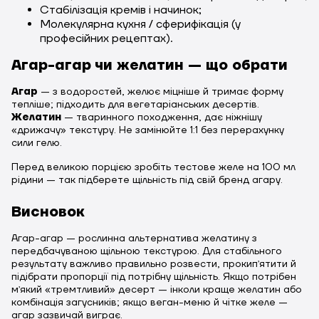
Стабілізація кремів і начинок;
Молекулярна кухня / сферифікація (у
професійних рецептах).
Агар-агар чи желатин — що обрати
Агар
— з водоростей, желює міцніше й тримає форму
тепліше; підходить для вегетаріанських десертів.
Желатин
— тваринного походження, дає ніжнішу
«дрижачу» текстуру. Не замінюйте 1:1 без перерахунку
сили гелю.
Перед великою порцією зробіть тестове желе на 100 мл
рідини — так підберете щільність під свій бренд агару.
Висновок
Агар-агар — рослинна альтернатива желатину з
передбачуваною щільною текстурою. Для стабільного
результату важливо правильно розвести, прокипʼятити й
підібрати пропорції під потрібну щільність. Якщо потрібен
мʼякий «тремтливий» десерт — інколи краще желатин або
комбінація загусників; якщо веган-меню й чітке желе —
агар зазвичай виграє.