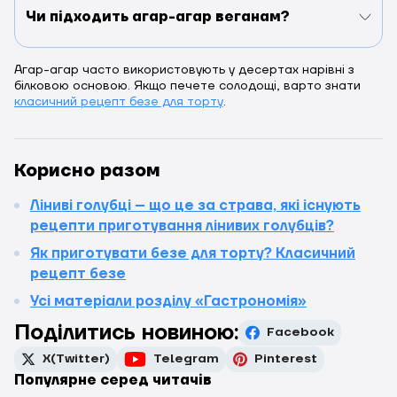
Чи підходить агар-агар веганам?
Агар-агар часто використовують у десертах нарівні з
білковою основою. Якщо печете солодощі, варто знати
класичний рецепт безе для торту
.
Корисно разом
Ліниві голубці – що це за страва, які існують
рецепти приготування лінивих голубців?
Як приготувати безе для торту? Класичний
рецепт безе
Усі матеріали розділу «Гастрономія»
Поділитись новиною:
Facebook
X(Twitter)
Telegram
Pinterest
Популярне серед читачів