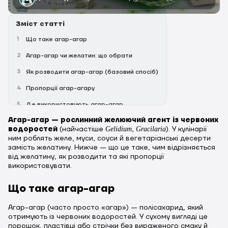
Зміст статті
1
Що таке агар-агар
2
Агар-агар чи желатин: що обрати
3
Як розводити агар-агар (базовий спосіб)
4
Пропорції агар-агару
5
Де використовують агар-агар
Агар-агар — рослинний желюючий агент із червоних
6
Типові помилки
водоростей
(найчастіше
,
). У кулінарії
Gelidium
Gracilaria
7
Агар-агар: пропорції та як варити
ним роблять желе, муси, соуси й вегетаріанські десерти
замість желатину. Нижче — що це таке, чим відрізняється
8
Де використовують агар-агар
від желатину, як розводити та які пропорції
використовувати.
9
Агар-агар чи желатин — що обрати
Що таке агар-агар
10
Висновок
11
Часті питання про агар-агар
Агар-агар (часто просто «агар») — полісахарид, який
отримують із червоних водоростей. У сухому вигляді це
порошок, пластівці або стрічки без вираженого смаку й