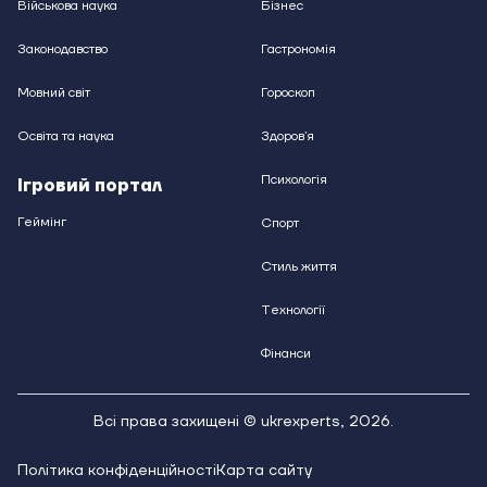
Військова наука
Бізнес
Законодавство
Гастрономія
Мовний світ
Гороскоп
Освіта та наука
Здоровʼя
Психологія
Ігровий портал
Геймінг
Спорт
Стиль життя
Технології
Фінанси
Всі права захищені © ukrexperts,
2026
.
Політика конфіденційності
Карта сайту