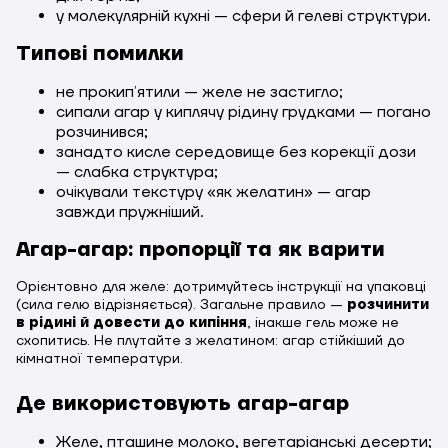
у молекулярній кухні — сфери й гелеві структури.
Типові помилки
не прокипʼятили — желе не застигло;
сипали агар у киплячу рідину грудками — погано
розчинився;
занадто кисле середовище без корекції дози
— слабка структура;
очікували текстуру «як желатин» — агар
завжди пружніший.
Агар-агар: пропорції та як варити
Орієнтовно для желе: дотримуйтесь інструкції на упаковці
(сила гелю відрізняється). Загальне правило —
розчинити
в рідині й довести до кипіння
, інакше гель може не
схопитись. Не плутайте з желатином: агар стійкіший до
кімнатної температури.
Де використовують агар-агар
Желе, пташине молоко, вегетаріанські десерти;