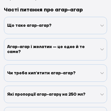
Часті питання про агар-агар
Що таке агар-агар?
Агар-агар і желатин — це одне й те
саме?
Чи треба кипʼятити агар-агар?
Які пропорції агар-агару на 250 мл?