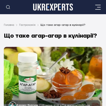
Головна
Гастрономія
Що таке агар-агар в кулінарії?
Що таке агар-агар в кулінарії?
Денис Курчак
15 липня 2026 р.
4 хвилини
639 слів