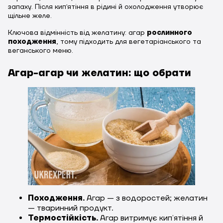
запаху. Після кипʼятіння в рідині й охолодження утворює
щільне желе.
Ключова відмінність від желатину: агар
рослинного
походження
, тому підходить для вегетаріанського та
веганського меню.
Агар-агар чи желатин: що обрати
Походження.
Агар — з водоростей; желатин
— тваринний продукт.
Термостійкість.
Агар витримує кипʼятіння й