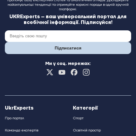
пропонує базу експертних статей та аналітичних оглядів. Досліджуйте
найактуальніші тенденції та отримуйте корисні поради в одній зручній
платформі.
UKRExperts – ваш універсальний портал для
всебічної інформації. Підписуйся!
Підписатися
Ми у соц. мережах:
UkrExperts
Категорії
Про портал
Спорт
Команда експертів
Освітній простір