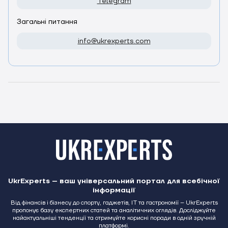
Telegram
Загальні питання
info@ukrexperts.com
UkrExperts – ваш універсальний портал для всебічної
інформації
Від фінансів і бізнесу до спорту, гаджетів, IT та гастрономії – UkrExperts
пропонує базу експертних статей та аналітичних оглядів. Досліджуйте
найактуальніші тенденції та отримуйте корисні поради в одній зручній
платформі.