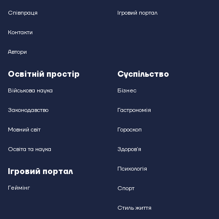
Співпраця
Ігровий портал
Контакти
Автори
Освітній простір
Суспільство
Військова наука
Бізнес
Законодавство
Гастрономія
Мовний світ
Гороскоп
Освіта та наука
Здоровʼя
Психологія
Ігровий портал
Геймінг
Спорт
Стиль життя