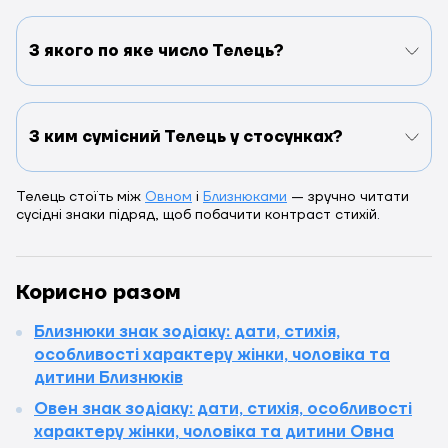
З якого по яке число Телець?
З ким сумісний Телець у стосунках?
Телець стоїть між
Овном
і
Близнюками
— зручно читати
сусідні знаки підряд, щоб побачити контраст стихій.
Корисно разом
Близнюки знак зодіаку: дати, стихія,
особливості характеру жінки, чоловіка та
дитини Близнюків
Овен знак зодіаку: дати, стихія, особливості
характеру жінки, чоловіка та дитини Овна