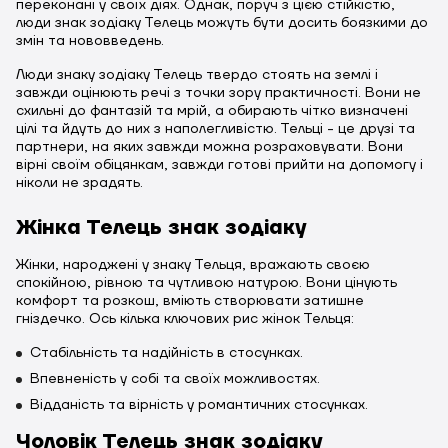
переконані у своїх діях. Однак, поруч з цією стійкістю,
люди знак зодіаку Телець можуть бути досить боязкими до
змін та нововведень.
Люди знаку зодіаку Телець твердо стоять на землі і
завжди оцінюють речі з точки зору практичності. Вони не
схильні до фантазій та мрій, а обирають чітко визначені
цілі та йдуть до них з наполегливістю. Тельці - це друзі та
партнери, на яких завжди можна розраховувати. Вони
вірні своїм обіцянкам, завжди готові прийти на допомогу і
ніколи не зрадять.
Жінка Телець знак зодіаку
Жінки, народжені у знаку Тельця, вражають своєю
спокійною, рівною та чутливою натурою. Вони цінують
комфорт та розкош, вміють створювати затишне
гніздечко. Ось кілька ключових рис жінок Тельця:
Стабільність та надійність в стосунках.
Впевненість у собі та своїх можливостях.
Відданість та вірність у романтичних стосунках.
Чоловік Телець знак зодіаку