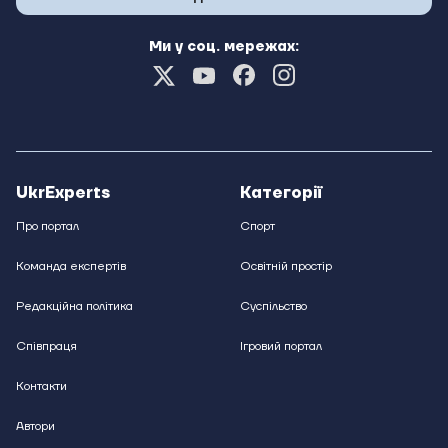
Ми у соц. мережах:
UkrExperts
Категорії
Про портал
Спорт
Команда експертів
Освітній простір
Редакційна політика
Суспільство
Співпраця
Ігровий портал
Контакти
Автори