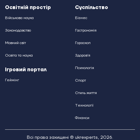
Освітній простір
Суспільство
Військова наука
Бізнес
Законодавство
Гастрономія
Мовний світ
Гороскоп
Освіта та наука
Здоровʼя
Психологія
Ігровий портал
Геймінг
Спорт
Стиль життя
Технології
Фінанси
Всі права захищені © ukrexperts,
2026
.