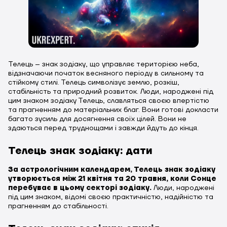
Телець – знак зодіаку, що управляє територією неба,
відзначаючи початок весняного періоду в сильному та
стійкому стилі. Телець символізує землю, розкіш,
стабільність та природний розвиток. Люди, народжені під
цим знаком зодіаку Телець, славляться своєю впертістю
та прагненням до матеріальних благ. Вони готові докласти
багато зусиль для досягнення своїх цілей. Вони не
здаються перед труднощами і завжди йдуть до кінця.
Телець знак зодіаку: дати
За астрологічним календарем, Телець знак зодіаку
утворюється між 21 квітня та 20 травня, коли Сонце
перебуває в цьому секторі зодіаку.
Люди, народжені
під цим знаком, відомі своєю практичністю, надійністю та
прагненням до стабільності.