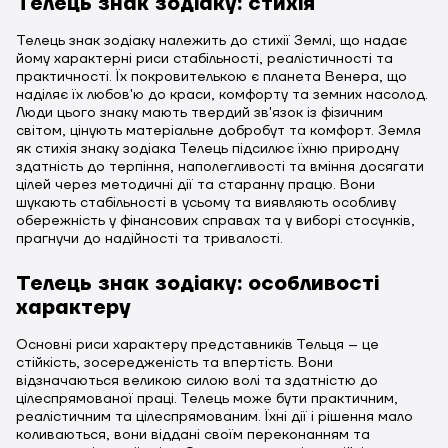
Телець знак зодіаку: стихія
Телець знак зодіаку належить до стихії Землі, що надає
йому характерні риси стабільності, реалістичності та
практичності. Їх покровителькою є планета Венера, що
наділяє їх любов'ю до краси, комфорту та земних насолод.
Люди цього знаку мають твердий зв'язок із фізичним
світом, цінують матеріальне добробут та комфорт. Земля
як стихія знаку зодіака Телець підсилює їхню природну
здатність до терпіння, наполегливості та вміння досягати
цілей через методичні дії та старанну працю. Вони
шукають стабільності в усьому та виявляють особливу
обережність у фінансових справах та у виборі стосунків,
прагнучи до надійності та тривалості.
Телець знак зодіаку: особливості
характеру
Основні риси характеру представників Тельця – це
стійкість, зосередженість та впертість. Вони
відзначаються великою силою волі та здатністю до
цілеспрямованої праці. Телець може бути практичним,
реалістичним та цілеспрямованим. Їхні дії і рішення мало
коливаються, вони віддані своїм переконанням та